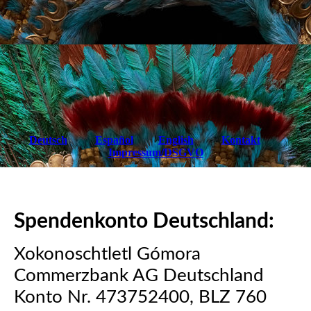
Deutsch
Español
English
Kontakt
Impressum/DSGVO
Spendenkonto Deutschland:
Xokonoschtletl Gómora
Commerzbank AG Deutschland
Konto Nr. 473752400, BLZ 760